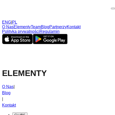
ENG
|
PL
O Nas
Elementy
Team
Blog
Partnerzy
Kontakt
Polityka prywatności
Regulamin
ELEMENTY
O Nas
|
Blog
|
Kontakt