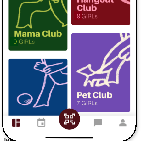
Czy aplikacja jest darmowa?
Tak, aplikacja jest całkowicie darmowa. Część wydarzeń
mogą mieć opłatę, ale zawsze zobaczysz ją z góry.
Na jakich urządzeniach działa aplikacja?
Aplikacja działa na telefonach z Androidem i iOS. Wystarczy
pobrać ją ze sklepu i jesteś gotowa do działania!
Jak stworzyć wydarzenie w aplikacji?
Po zdobyciu weryfikacji (po zdobyciu pozytywnej weryfikacji
przez zweryfikowaną GIRL) możesz tworzyć własne eventy
jednym kliknięciem. Formularz wydarzenia jest
skonstruowany tak, aby każdy typ wydarzenia miał wszelkie
niezbędne informacje.
Jak zgłosić nieodpowiednie zachowania?