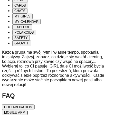
CLUBS
CARDS
CHATS
MY GIRLS
MY CALENDAR
EXPLORE
POLAROIDS
SAFETY
GROWTH
Każda grupa ma swój rytm i własne tempo, spotkania i
inicjatywy. Zajrzyj, zobacz, co dzieje się wokół - trening,
kolacja, rozmowa przy kawie czy wspólne spacery...
Wybieraj to, co Ci pasuje. GIRL daje Ci możliwość bycia
częścią różnych historii. To przestrzeń, która pozwala
odkrywać siebie poprzez różnorodne aktywności. Każde
wydarzenie może stać się początkiem nowej pasji albo
nowej relacji!
FAQ
|
COLLABORATION
|
MOBILE APP